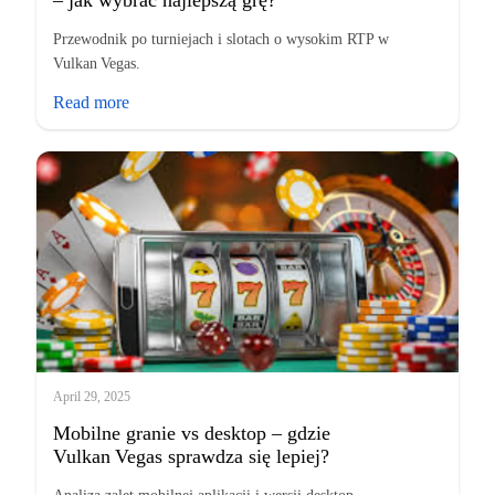
– jak wybrać najlepszą grę?
Przewodnik po turniejach i slotach o wysokim RTP w
Vulkan Vegas.
Read more
April 29, 2025
Mobilne granie vs desktop – gdzie
Vulkan Vegas sprawdza się lepiej?