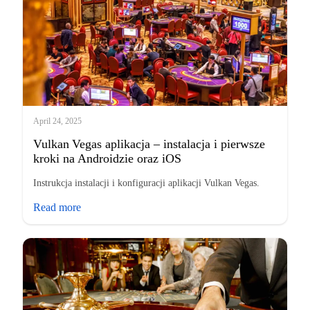
April 24, 2025
Vulkan Vegas aplikacja – instalacja i pierwsze
kroki na Androidzie oraz iOS
Instrukcja instalacji i konfiguracji aplikacji Vulkan Vegas.
Read more