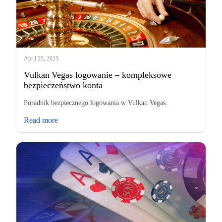
April 25, 2025
Vulkan Vegas logowanie – kompleksowe
bezpieczeństwo konta
Poradnik bezpiecznego logowania w Vulkan Vegas.
Read more