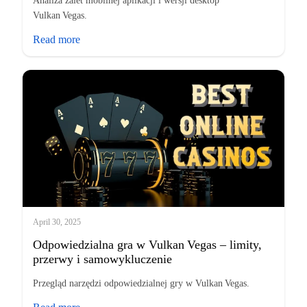
Analiza zalet mobilnej aplikacji i wersji desktop
Vulkan Vegas.
Read more
April 30, 2025
Odpowiedzialna gra w Vulkan Vegas – limity,
przerwy i samowykluczenie
Przegląd narzędzi odpowiedzialnej gry w Vulkan Vegas.