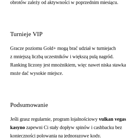
obrotów zależy od aktywności w poprzednim miesiącu.
Turnieje VIP
Gracze poziomu Gold+ mogą brać udział w turniejach
z mniejszą liczbą uczestników i większą pulą nagród.
Ranking liczony jest mnożnikiem, więc nawet niska stawka
może dać wysokie miejsce.
Podsumowanie
Jeśli grasz regularnie, program lojalnościowy
vulkan vegas
kasyno
zapewni Ci stały dopływ spinów i cashbacku bez
konieczności polowania na jednorazowe kody.