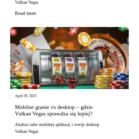
Vulkan Vegas.
Read more
April 29, 2025
Mobilne granie vs desktop – gdzie
Vulkan Vegas sprawdza się lepiej?
Analiza zalet mobilnej aplikacji i wersji desktop
Vulkan Vegas.