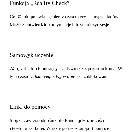
Funkcja „Reality Check”
Co 30 min pojawia się alert z czasem gry i sumą zakładów.
Możesz potwierdzić kontynuację lub zakończyć sesję.
Samowykluczenie
24 h, 7 dni lub 6 miesięcy – aktywujesz z poziomu konta. W
tym czasie
vulkan vegas logowanie
jest zablokowane.
Linki do pomocy
Stopka zawiera odnośniki do Fundacji Hazardziści
i telefonu zaufania. W razie potrzeby support pomoże