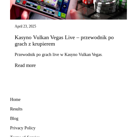
April 23, 2025
Kasyno Vulkan Vegas Live – przewodnik po
grach z krupierem
Przewodnik po grach live w Kasyno Vulkan Vegas.
Read more
Home
Results
Blog
Privacy Policy