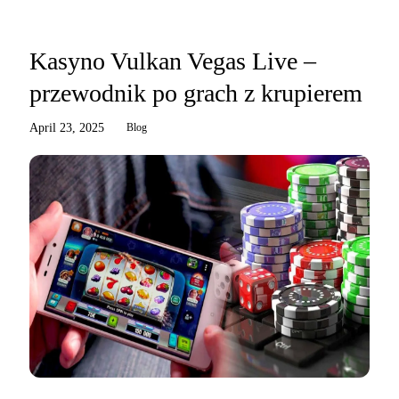
Kasyno Vulkan Vegas Live –
przewodnik po grach z krupierem
April 23, 2025
Blog